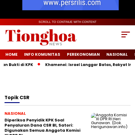
SCROLL TO CONTINUE WITH CONTENT
HOME
INFO KOMUNITAS
PEREKONOMIAN
NASIONAL
n Bukti di KPK
Khamenei: Israel Langgar Batas, Rakyat Ira
Topik
CSR
NASIONAL
Diperiksa Penyidik KPK Soal
Penyaluran Dana CSR BI, Satori:
Digunakan Semua Anggota Komisi