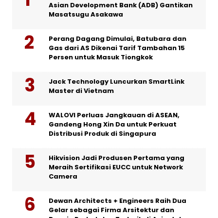
Asian Development Bank (ADB) Gantikan
Masatsugu Asakawa
Perang Dagang Dimulai, Batubara dan
Gas dari AS Dikenai Tarif Tambahan 15
Persen untuk Masuk Tiongkok
Jack Technology Luncurkan SmartLink
Master di Vietnam
WALOVI Perluas Jangkauan di ASEAN,
Gandeng Hong Xin Da untuk Perkuat
Distribusi Produk di Singapura
Hikvision Jadi Produsen Pertama yang
Meraih Sertifikasi EUCC untuk Network
Camera
Dewan Architects + Engineers Raih Dua
Gelar sebagai Firma Arsitektur dan