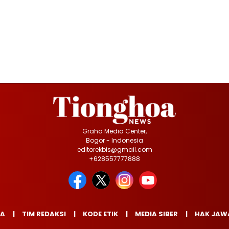
Graha Media Center,
Bogor - Indonesia
editorekbis@gmail.com
+628557777888
IA
TIM REDAKSI
KODE ETIK
MEDIA SIBER
HAK JAW