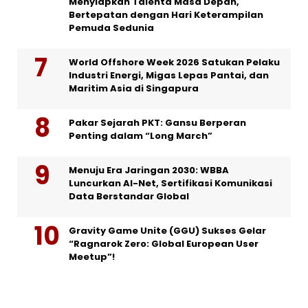
Menyiapkan Talenta Masa Depan,
Bertepatan dengan Hari Keterampilan
Pemuda Sedunia
World Offshore Week 2026 Satukan Pelaku
Industri Energi, Migas Lepas Pantai, dan
Maritim Asia di Singapura
Pakar Sejarah PKT: Gansu Berperan
Penting dalam “Long March”
Menuju Era Jaringan 2030: WBBA
Luncurkan AI-Net, Sertifikasi Komunikasi
Data Berstandar Global
Gravity Game Unite (GGU) Sukses Gelar
“Ragnarok Zero: Global European User
Meetup”!