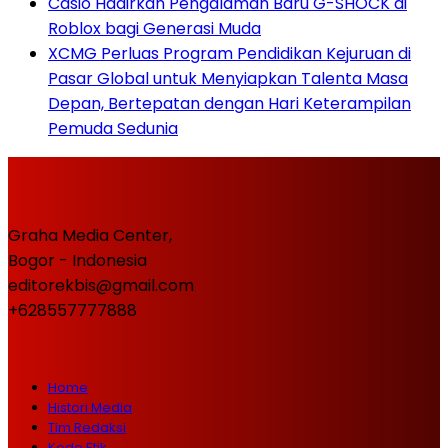
Casio Hadirkan Pengalaman Baru G-SHOCK di
Roblox bagi Generasi Muda
XCMG Perluas Program Pendidikan Kejuruan di
Pasar Global untuk Menyiapkan Talenta Masa
Depan, Bertepatan dengan Hari Keterampilan
Pemuda Sedunia
Graha Media Center,
Bogor - Indonesia
editorekbis@gmail.com
+628557777888
Home
Histori Media
Tim Redaksi
Kode Etik