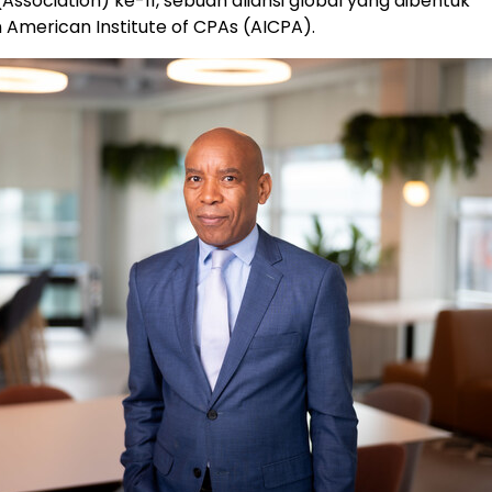
ssociation) ke-11, sebuah aliansi global yang dibentuk
 American Institute of CPAs (AICPA).