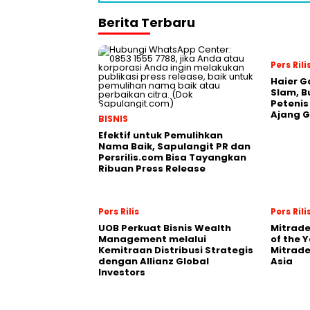
Berita Terbaru
Pers Rili
Haier G
Slam, B
Petenis
Ajang 
BISNIS
Efektif untuk Pemulihkan
Nama Baik, Sapulangit PR dan
Persrilis.com Bisa Tayangkan
Ribuan Press Release
Pers Rilis
Pers Rili
UOB Perkuat Bisnis Wealth
Mitrade
Management melalui
of the 
Kemitraan Distribusi Strategis
Mitrade
dengan Allianz Global
Asia
Investors