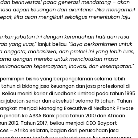
, dan berinvestasi pada generasi mendatang – akan
asa depan keuangan dan akuntansi. Jika mengambil
tepat, kita akan mengikuti sekaligus menentukan laju
ankan jabatan ini dengan kerendahan hati dan rasa
ab yang kuat,"
lanjut beliau.
"Saya berkomitmen untuk
 anggota, mahasiswa, dan profesi ini yang lebih luas,
 sama dengan mereka untuk menciptakan masa
erlandaskan kepercayaan, inovasi, dan kesempatan."
 pemimpin bisnis yang berpengalaman selama lebih
h tahun di bidang jasa keuangan dan jasa profesional di
. Beliau meniti karier di Nedbank Limited pada tahun 1995
i jabatan senior dan eksekutif selama 15 tahun. Tahun
diangkat menjadi Managing Executive di Nedbank Private
 pindah ke ABSA Bank pada tahun 2010 dan African
un 2012. Tahun 2017, beliau menjadi CEO Bayport
ices – Afrika Selatan, bagian dari perusahaan jasa
kemuka yang berfokus pada pinjaman konsumen yang