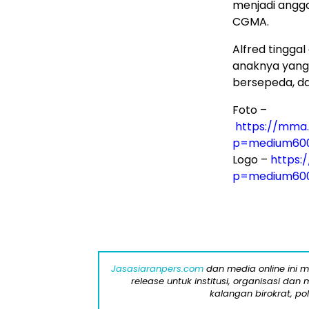
menjadi angg
CGMA.
Alfred tinggal
anaknya yang
bersepeda, da
Foto –
https://mma
p=medium60
Logo –
https:
p=medium60
Jasasiaranpers.com
dan media online ini 
release untuk institusi, organisasi da
kalangan birokrat, pol