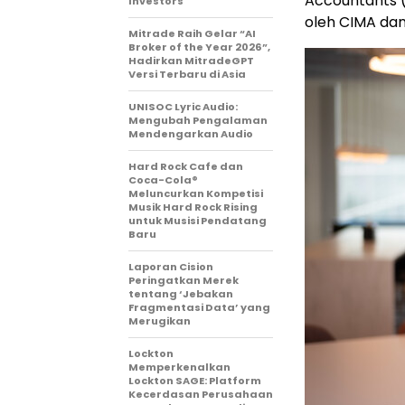
Accountants (A
Investors
oleh CIMA dan
Mitrade Raih Gelar “AI
Broker of the Year 2026”,
Hadirkan MitradeGPT
Versi Terbaru di Asia
UNISOC Lyric Audio:
Mengubah Pengalaman
Mendengarkan Audio
Hard Rock Cafe dan
Coca-Cola®
Meluncurkan Kompetisi
Musik Hard Rock Rising
untuk Musisi Pendatang
Baru
Laporan Cision
Peringatkan Merek
tentang ‘Jebakan
Fragmentasi Data’ yang
Merugikan
Lockton
Memperkenalkan
Lockton SAGE: Platform
Kecerdasan Perusahaan