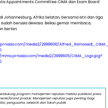
ota Appointments Committee CIMA dan Exam Board
 di Johannesburg, Afrika Selatan, bersama istri dan tiga
 sudah berusia dewasa. Beliau gemar membaca,
n berlari.
.prnasia.com/media2/2999606/Alfred_Ramosedi_CIMA_
0
//mma.prnasia.com/media2/2999605/CIMA_Logo.jpg?
0
mendukung program manajemen reputasi melalui publikasi press
n merek/brand produk. Manajemen reputasi juga penting bagi
itisi, pengusaha, selebriti dan tokoh publik.