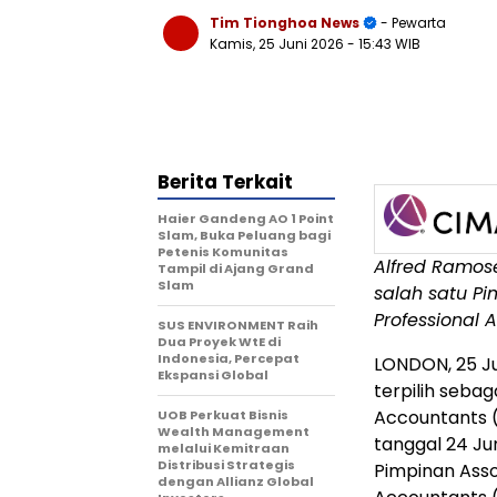
Tim Tionghoa News
- Pewarta
Kamis, 25 Juni 2026
- 15:43 WIB
Berita Terkait
Haier Gandeng AO 1 Point
Slam, Buka Peluang bagi
Petenis Komunitas
Alfred Ramose
Tampil di Ajang Grand
Slam
salah satu Pi
Professional 
SUS ENVIRONMENT Raih
Dua Proyek WtE di
Indonesia, Percepat
LONDON
,
25 J
Ekspansi Global
terpilih seba
Accountants (
UOB Perkuat Bisnis
Wealth Management
tanggal 24 Ju
melalui Kemitraan
Distribusi Strategis
Pimpinan Assoc
dengan Allianz Global