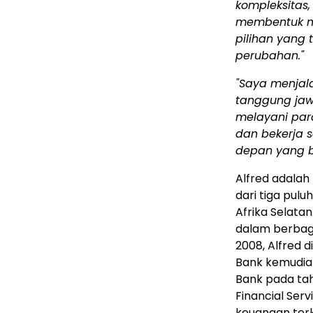
kompleksitas
membentuk m
pilihan yang 
perubahan."
"Saya menjal
tanggung jaw
melayani para
dan bekerja
depan yang b
Alfred adalah
dari tiga pulu
Afrika Selatan
dalam berbaga
2008, Alfred 
Bank kemudian
Bank pada tah
Financial Serv
keuangan ter