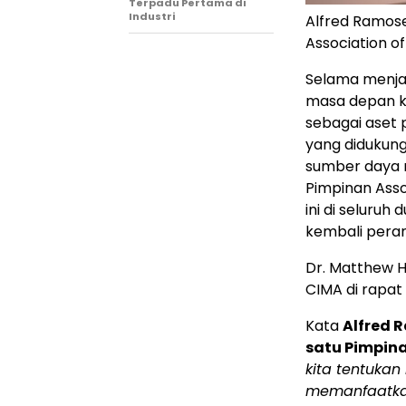
Terpadu Pertama di
Industri
Alfred Ramose
Association of
Selama menja
masa depan k
sebagai aset 
yang didukun
sumber daya m
Pimpinan Asso
ini di seluru
kembali peran
Dr. Matthew H
CIMA di rapat
Kata
Alfred 
satu Pimpina
kita tentukan
memanfaatkan