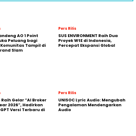
s
Pers Rilis
andeng AO 1 Point
SUS ENVIRONMENT Raih Dua
uka Peluang bagi
Proyek WtE di Indonesia,
 Komunitas Tampil di
Percepat Ekspansi Global
Grand Slam
s
Pers Rilis
 Raih Gelar “AI Broker
UNISOC Lyric Audio: Mengubah
Year 2026”, Hadirkan
Pengalaman Mendengarkan
GPT Versi Terbaru di
Audio