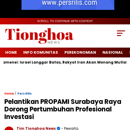
SCROLL TO CONTINUE WITH CONTENT
HOME
INFO KOMUNITAS
PEREKONOMIAN
NASIONAL
ei: Israel Langgar Batas, Rakyat Iran Akan Menang Mutlak
/
Home
Pers Rilis
Pelantikan PROPAMI Surabaya Raya
Dorong Pertumbuhan Profesional
Investasi
Tim Tionghoa News
- Pewarta