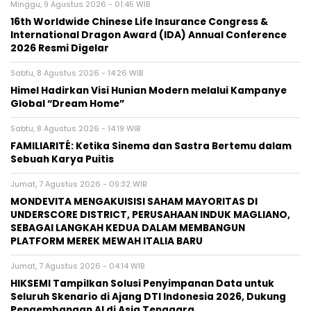
Minggu, 9 Agustus 2026 - 01:45 WIB
16th Worldwide Chinese Life Insurance Congress &
International Dragon Award (IDA) Annual Conference
2026 Resmi Digelar
Sabtu, 8 Agustus 2026 - 14:26 WIB
Himel Hadirkan Visi Hunian Modern melalui Kampanye
Global “Dream Home”
Sabtu, 8 Agustus 2026 - 14:19 WIB
FAMILIARITÉ: Ketika Sinema dan Sastra Bertemu dalam
Sebuah Karya Puitis
Jumat, 7 Agustus 2026 - 09:32 WIB
MONDEVITA MENGAKUISISI SAHAM MAYORITAS DI
UNDERSCORE DISTRICT, PERUSAHAAN INDUK MAGLIANO,
SEBAGAI LANGKAH KEDUA DALAM MEMBANGUN
PLATFORM MEREK MEWAH ITALIA BARU
Jumat, 7 Agustus 2026 - 04:14 WIB
HIKSEMI Tampilkan Solusi Penyimpanan Data untuk
Seluruh Skenario di Ajang DTI Indonesia 2026, Dukung
Pengembangan AI di Asia Tenggara