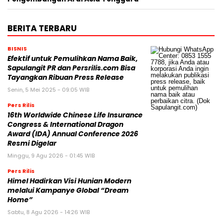
BERITA TERBARU
BISNIS
Efektif untuk Pemulihkan Nama Baik,
Sapulangit PR dan Persrilis.com Bisa
Tayangkan Ribuan Press Release
Senin, 5 Mei 2025 - 09:05 WIB
Pers Rilis
16th Worldwide Chinese Life Insurance
Congress & International Dragon
Award (IDA) Annual Conference 2026
Resmi Digelar
Minggu, 9 Agu 2026 - 01:45 WIB
Pers Rilis
Himel Hadirkan Visi Hunian Modern
melalui Kampanye Global “Dream
Home”
Sabtu, 8 Agu 2026 - 14:26 WIB