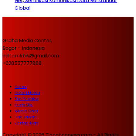
Net, Sertifikasi Komunikasi Data Berstandar
Global
Graha Media Center,
Bogor - Indonesia
editorekbis@gmail.com
+628557777888
Home
Histori Media
Tim Redaksi
Kode Etik
Media Siber
Hak Jawab
Kontak Iklan
Copyright © 2026 Tionghoanews.com - All Rights