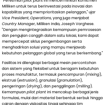
"Peresmian
pilot plant
ini mencerminkan komitmen
Milliken untuk terus berinvestasi pada inovasi dan
kapabilitas yang memprioritaskan pelanggan," ujar
Vice President
,
Operations
, yang juga menjabat
Country Manager
, Milliken India, Joseph Varghese.
"Dengan mengintegrasikan kemampuan pemrosesan
dan pengujian canggih dalam satu lokasi, kami dapat
mempercepat siklus pengembangan serta
menghadirkan solusi yang mampu menjawab
kebutuhan pelanggan global yang terus berkembang."
Fasilitas ini dilengkapi berbagai mesin percontohan
dan sistem yang fleksibel untuk beragam kebutuhan
proses manufaktur, termasuk pencampuran (
mixing
),
ekstrusi (
extrusion
), granulasi (
granulation
),
pengeringan (
drying
), dan penggilingan (
milling
).
Kemampuan
pilot plant
ini mencakup berbagai jenis
formulasi, mulai dari material berbentuk serbuk hingga
cairan dengan viskositas tinggi sehingga tim