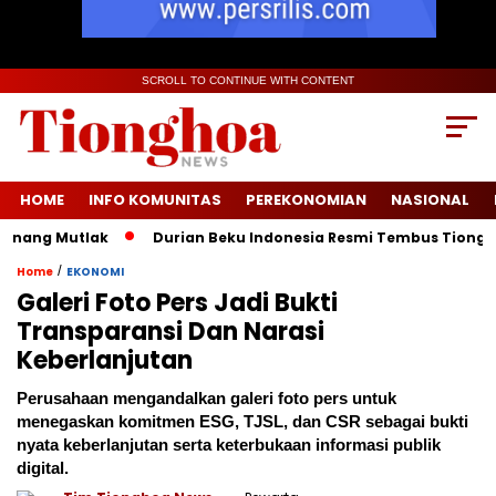
SCROLL TO CONTINUE WITH CONTENT
HOME
INFO KOMUNITAS
PEREKONOMIAN
NASIONAL
ng Mutlak
Durian Beku Indonesia Resmi Tembus Tiongkok, B
/
Home
EKONOMI
Galeri Foto Pers Jadi Bukti
Transparansi Dan Narasi
Keberlanjutan
Perusahaan mengandalkan galeri foto pers untuk
menegaskan komitmen ESG, TJSL, dan CSR sebagai bukti
nyata keberlanjutan serta keterbukaan informasi publik
digital.