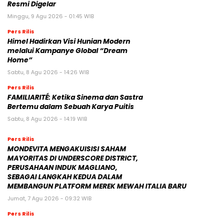
Resmi Digelar
Minggu, 9 Agu 2026 - 01:45 WIB
Pers Rilis
Himel Hadirkan Visi Hunian Modern
melalui Kampanye Global “Dream
Home”
Sabtu, 8 Agu 2026 - 14:26 WIB
Pers Rilis
FAMILIARITÉ: Ketika Sinema dan Sastra
Bertemu dalam Sebuah Karya Puitis
Sabtu, 8 Agu 2026 - 14:19 WIB
Pers Rilis
MONDEVITA MENGAKUISISI SAHAM
MAYORITAS DI UNDERSCORE DISTRICT,
PERUSAHAAN INDUK MAGLIANO,
SEBAGAI LANGKAH KEDUA DALAM
MEMBANGUN PLATFORM MEREK MEWAH ITALIA BARU
Jumat, 7 Agu 2026 - 09:32 WIB
Pers Rilis