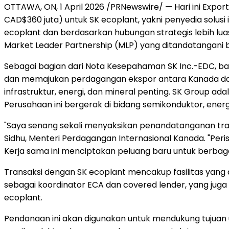
OTTAWA, ON
,
1 April 2026
/PRNewswire/ — Hari ini Exp
CAD$360 juta) untuk SK ecoplant, yakni penyedia solusi
ecoplant dan berdasarkan hubungan strategis lebih lu
Market Leader Partnership (MLP) yang ditandatangani 
Sebagai bagian dari Nota Kesepahaman SK Inc.-EDC, b
dan memajukan perdagangan ekspor antara Kanada dan K
infrastruktur, energi, dan mineral penting. SK Group a
Perusahaan ini bergerak di bidang semikonduktor, energi,
"Saya senang sekali menyaksikan penandatanganan tra
Sidhu, Menteri Perdagangan Internasional Kanada. "Pe
Kerja sama ini menciptakan peluang baru untuk berbag
Transaksi dengan SK ecoplant mencakup fasilitas yang 
sebagai koordinator ECA dan covered lender, yang juga 
ecoplant.
Pendanaan ini akan digunakan untuk mendukung tujuan