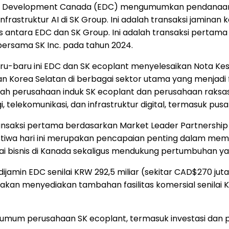
ort Development Canada (EDC) mengumumkan pendanaan s
 infrastruktur AI di SK Group. Ini adalah transaksi jami
as antara EDC dan SK Group. Ini adalah transaksi pert
bersama SK Inc. pada tahun 2024.
aru-baru ini EDC dan SK ecoplant menyelesaikan Nota 
orea Selatan di berbagai sektor utama yang menjadi fok
dalah perusahaan induk SK ecoplant dan perusahaan raksa
 telekomunikasi, dan infrastruktur digital, termasuk pusat
nsaksi pertama berdasarkan Market Leader Partnership 
ristiwa hari ini merupakan pencapaian penting dalam m
ai bisnis di Kanada sekaligus mendukung pertumbuhan ya
dijamin EDC senilai KRW 292,5 miliar (sekitar CAD$270 j
akan menyediakan tambahan fasilitas komersial senilai K
 umum perusahaan SK ecoplant, termasuk investasi dan 