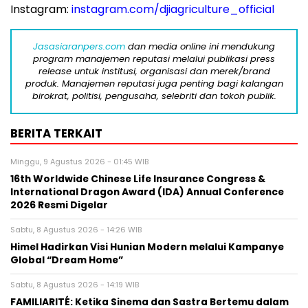
Instagram:
instagram.com/djiagriculture_official
Jasasiaranpers.com
dan media online ini mendukung
program manajemen reputasi melalui publikasi press
release untuk institusi, organisasi dan merek/brand
produk. Manajemen reputasi juga penting bagi kalangan
birokrat, politisi, pengusaha, selebriti dan tokoh publik.
BERITA TERKAIT
Minggu, 9 Agustus 2026 - 01:45 WIB
16th Worldwide Chinese Life Insurance Congress &
International Dragon Award (IDA) Annual Conference
2026 Resmi Digelar
Sabtu, 8 Agustus 2026 - 14:26 WIB
Himel Hadirkan Visi Hunian Modern melalui Kampanye
Global “Dream Home”
Sabtu, 8 Agustus 2026 - 14:19 WIB
FAMILIARITÉ: Ketika Sinema dan Sastra Bertemu dalam