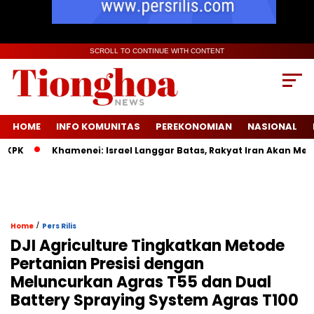
SCROLL TO CONTINUE WITH CONTENT
HOME
INFO KOMUNITAS
PEREKONOMIAN
NASIONAL
Khamenei: Israel Langgar Batas, Rakyat Iran Akan Menang 
/
Home
Pers Rilis
DJI Agriculture Tingkatkan Metode
Pertanian Presisi dengan
Meluncurkan Agras T55 dan Dual
Battery Spraying System Agras T100