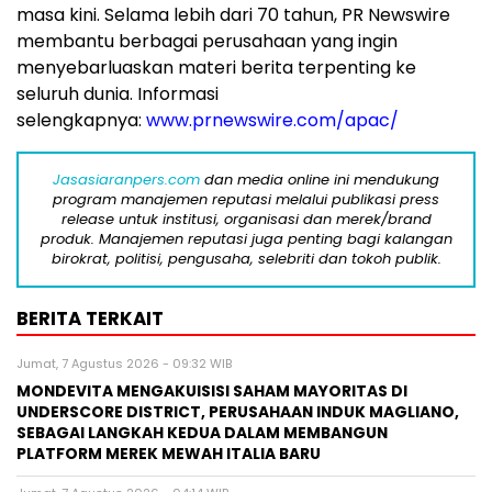
masa kini. Selama lebih dari 70 tahun, PR Newswire
membantu berbagai perusahaan yang ingin
menyebarluaskan materi berita terpenting ke
seluruh dunia. Informasi
selengkapnya:
www.prnewswire.com/apac/
Jasasiaranpers.com
dan media online ini mendukung
program manajemen reputasi melalui publikasi press
release untuk institusi, organisasi dan merek/brand
produk. Manajemen reputasi juga penting bagi kalangan
birokrat, politisi, pengusaha, selebriti dan tokoh publik.
BERITA TERKAIT
Jumat, 7 Agustus 2026 - 09:32 WIB
MONDEVITA MENGAKUISISI SAHAM MAYORITAS DI
UNDERSCORE DISTRICT, PERUSAHAAN INDUK MAGLIANO,
SEBAGAI LANGKAH KEDUA DALAM MEMBANGUN
PLATFORM MEREK MEWAH ITALIA BARU