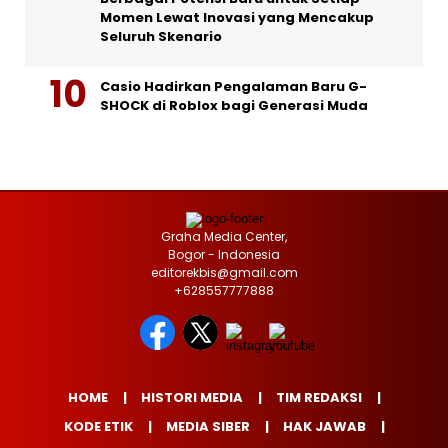
Momen Lewat Inovasi yang Mencakup
Seluruh Skenario
Casio Hadirkan Pengalaman Baru G-
SHOCK di Roblox bagi Generasi Muda
Graha Media Center,
Bogor - Indonesia
editorekbis@gmail.com
+628557777888
HOME
HISTORI MEDIA
TIM REDAKSI
KODE ETIK
MEDIA SIBER
HAK JAWAB