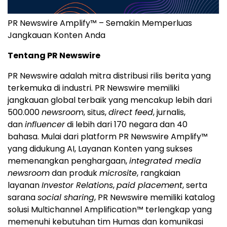
PR Newswire Amplify™ – Semakin Memperluas
Jangkauan Konten Anda
Tentang PR Newswire
PR Newswire adalah mitra distribusi rilis berita yang
terkemuka di industri. PR Newswire memiliki
jangkauan global terbaik yang mencakup lebih dari
500.000
newsroom
, situs,
direct feed
, jurnalis,
dan
influencer
di lebih dari 170 negara dan 40
bahasa. Mulai dari platform PR Newswire Amplify™
yang didukung AI, Layanan Konten yang sukses
memenangkan penghargaan,
integrated media
newsroom
dan produk
microsite
, rangkaian
layanan
Investor Relations
,
paid placement
, serta
sarana
social sharing
, PR Newswire memiliki katalog
solusi Multichannel Amplification™ terlengkap yang
memenuhi kebutuhan tim Humas dan komunikasi