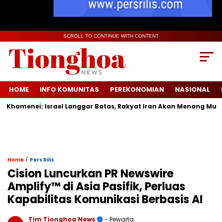
SCROLL TO CONTINUE WITH CONTENT
HOME
INFO KOMUNITAS
PEREKONOMIAN
NASIONAL
enei: Israel Langgar Batas, Rakyat Iran Akan Menang Mutlak
/
Home
Pers Rilis
Cision Luncurkan PR Newswire
Amplify™ di Asia Pasifik, Perluas
Kapabilitas Komunikasi Berbasis AI
Tim Tionghoa News
- Pewarta