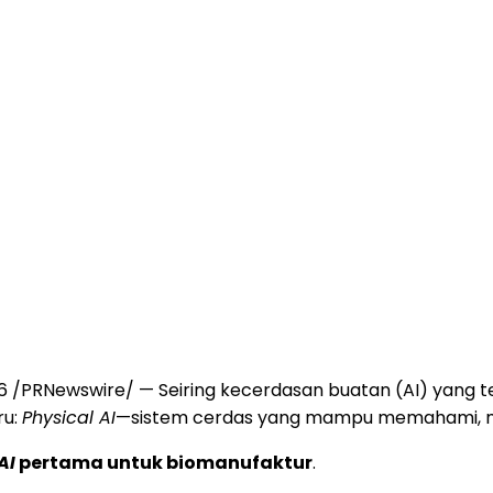
6
/PRNewswire/ — Seiring kecerdasan buatan (AI) yang t
ru:
Physical AI
—sistem cerdas yang mampu memahami, mena
AI
pertama untuk biomanufaktur
.