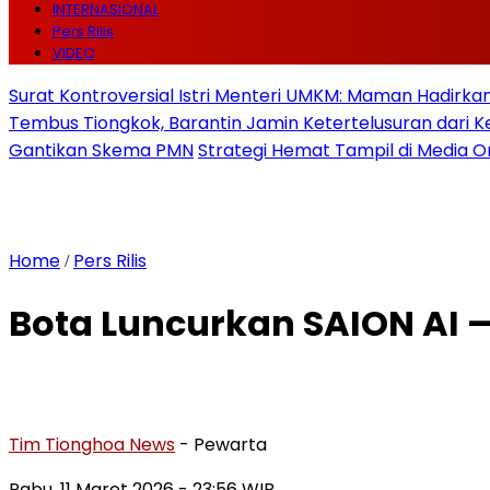
INTERNASIONAL
Pers Rilis
VIDEO
Surat Kontroversial Istri Menteri UMKM: Maman Hadirkan 
Tembus Tiongkok, Barantin Jamin Ketertelusuran dari
Gantikan Skema PMN
Strategi Hemat Tampil di Media O
Home
Pers Rilis
/
Bota Luncurkan SAION AI —
Tim Tionghoa News
- Pewarta
Rabu, 11 Maret 2026
- 23:56 WIB